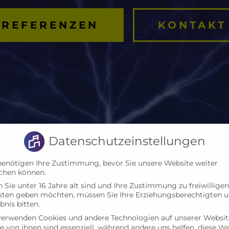
REFERENZEN
KONTAKT
Datenschutzeinstellungen
benötigen Ihre Zustimmung, bevor Sie unsere Website weiter
chen können.
Sie unter 16 Jahre alt sind und Ihre Zustimmung zu freiwilligen
sten geben möchten, müssen Sie Ihre Erziehungsberechtigten 
bnis bitten.
 uns jetzt!
verwenden Cookies und andere Technologien auf unserer Websit
e von ihnen sind essenziell, während andere uns helfen, diese W