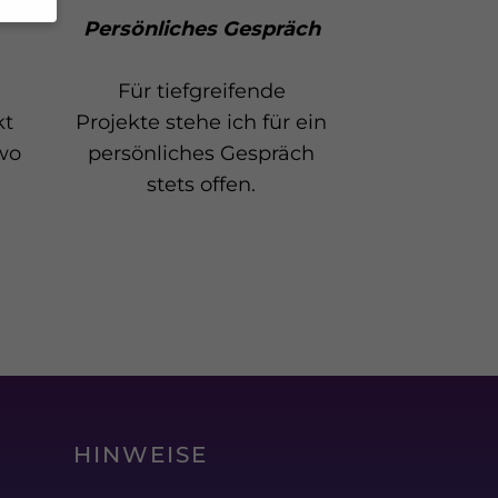
Persönliches Gespräch
l
Für tiefgreifende
um
kt
Projekte stehe ich für ein
e.
 wo
persönliches Gespräch
ebsite
stets offen.
en
nen
nnen
hlen.
Zurück
HINWEISE