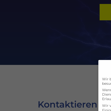
Wir 
besu
Wenn 
Dien
Erlau
Kontaktieren Sie
Wir 
Einig