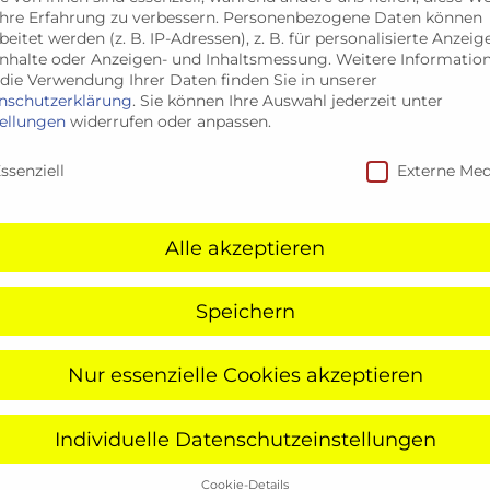
hre Erfahrung zu verbessern.
Personenbezogene Daten können
duktion beginnt mit dem ersten Schri
beitet werden (z. B. IP-Adressen), z. B. für personalisierte Anzeig
Inhalte oder Anzeigen- und Inhaltsmessung.
Weitere Informatio
die Verwendung Ihrer Daten finden Sie in unserer
nstleistungen, möchten ein individuelles Angebot
nschutzerklärung
.
Sie können Ihre Auswahl jederzeit unter
e nicht, uns zu kontaktieren. Ihre Zufriedenheit s
tellungen
widerrufen oder anpassen.
nschutzeinstellungen
ssenziell
Externe Med
er Anfrage?
s so schnell wie möglich bei Ihnen. Dabei legen 
Alle akzeptieren
genau auf Ihre Bedürfnisse und Fragen abgestimmt 
Speichern
Nur essenzielle Cookies akzeptieren
Individuelle Datenschutzeinstellungen
TELEFON
VIDEOCALL
Cookie-Details