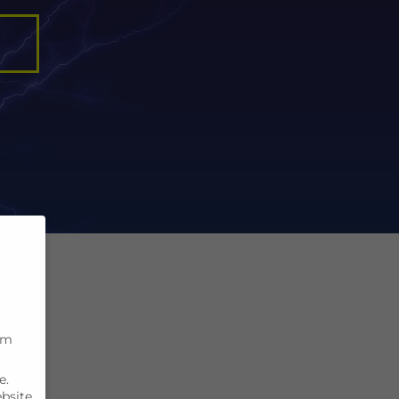
um
e.
ebsite