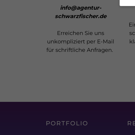
info@agentur-
schwarzfischer.de
Wenn 
Ei
Dien
Erlau
Erreichen Sie uns
s
Wir 
unkompliziert per E-Mail
kl
Einig
für schriftliche Anfragen.
und I
verar
und 
über 
Date
Hier 
Ihre
Info
Al
Nu
PORTFOLIO
R
Date