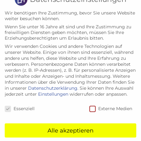
Schwarzfischer. Erfahren Sie, wie wir
unsere Projekte umsetzen, welche
Wir benötigen Ihre Zustimmung, bevor Sie unsere Website
Visionen uns antreiben und wie wir stets
weiter besuchen können.
am Zahn der Zeit bleiben, um Ihnen die
Wenn Sie unter 16 Jahre alt sind und Ihre Zustimmung zu
freiwilligen Diensten geben möchten, müssen Sie Ihre
besten Lösungen bieten zu können.
Erziehungsberechtigten um Erlaubnis bitten.
Wir verwenden Cookies und andere Technologien auf
unserer Website. Einige von ihnen sind essenziell, während
andere uns helfen, diese Website und Ihre Erfahrung zu
verbessern.
Personenbezogene Daten können verarbeitet
werden (z. B. IP-Adressen), z. B. für personalisierte Anzeigen
und Inhalte oder Anzeigen- und Inhaltsmessung.
Weitere
Informationen über die Verwendung Ihrer Daten finden Sie
in unserer
Datenschutzerklärung
.
Sie können Ihre Auswahl
jederzeit unter
Einstellungen
widerrufen oder anpassen.
November 27, 2023
Datenschutzeinstellungen
Essenziell
Externe Medien
Alle akzeptieren