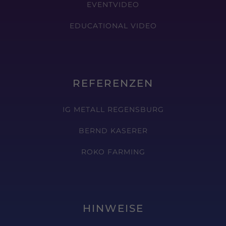
EVENTVIDEO
Medien akzeptiert werden, bedarf der Zugriff auf diese Inhalte
keiner manuellen Einwilligung mehr.
EDUCATIONAL VIDEO
Cookie-Informationen anzeigen
REFERENZEN
IG METALL REGENSBURG
BERND KASERER
ROKO FARMING
HINWEISE