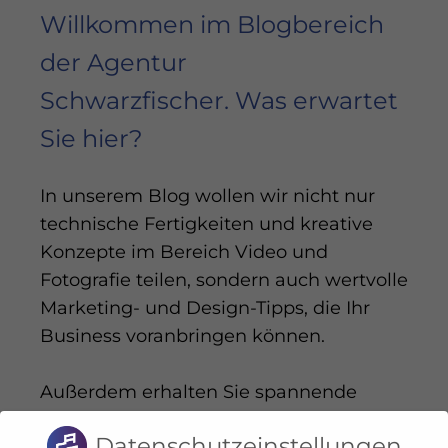
Willkommen im Blogbereich
der Agentur
Schwarzfischer. Was erwartet
Sie hier?
In unserem Blog wollen wir nicht nur
technische Fertigkeiten und kreative
Konzepte im Bereich Video und
Fotografie teilen, sondern auch wertvolle
Marketing- und Design-Tipps, die Ihr
Business voranbringen können.
Außerdem erhalten Sie spannende
Hintergrundfakten zur Agentur
Datenschutzeinstellungen