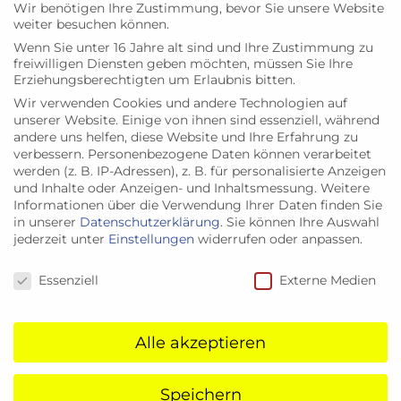
Wir benötigen Ihre Zustimmung, bevor Sie unsere Website
diese nach Belieben anpassen.
weiter besuchen können.
Wenn Sie unter 16 Jahre alt sind und Ihre Zustimmung zu
Multimediablöcke
: Integriert Bilder,
freiwilligen Diensten geben möchten, müssen Sie Ihre
Videos, Code-Schnipsel und vieles
Erziehungsberechtigten um Erlaubnis bitten.
mehr.
Wir verwenden Cookies und andere Technologien auf
unserer Website. Einige von ihnen sind essenziell, während
andere uns helfen, diese Website und Ihre Erfahrung zu
Embeds
: Ihr könnt Inhalte von anderen
verbessern.
Personenbezogene Daten können verarbeitet
Websites oder Tools direkt einbetten,
werden (z. B. IP-Adressen), z. B. für personalisierte Anzeigen
sei es ein YouTube-Video oder ein
und Inhalte oder Anzeigen- und Inhaltsmessung.
Weitere
Informationen über die Verwendung Ihrer Daten finden Sie
Google Doc.
in unserer
Datenschutzerklärung
.
Sie können Ihre Auswahl
jederzeit unter
Einstellungen
widerrufen oder anpassen.
Datenschutzeinstellungen
Essenziell
Externe Medien
Datenbanken – das
Herzstück von Notion
Alle akzeptieren
Notions Datenbankfunktion ermöglicht eine
Vielzahl von Anwendungen:
Speichern