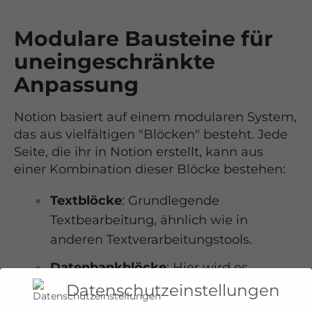
Modulare Bausteine für
uneingeschränkte
Anpassung
Notion basiert auf einem modularen System,
das aus vielfältigen "Blöcken" besteht. Jede
Seite, die ihr in Notion erstellt, kann aus
einer Kombination dieser Blöcke bestehen:
Textblöcke
: Grundlegende
Textbearbeitung, ähnlich wie in
anderen Textverarbeitungstools.
Datenbankblöcke
: Hier wird es
interessant. Ihr könnt Tabellen, Boards,
Datenschutzeinstellungen
Listen oder Galerien erstellen und