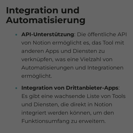
Hier finden Sie eine Übersicht über alle verwendeten
Cookies. Sie können Ihre Einwilligung zu ganzen
Integration und
Kategorien geben oder sich weitere Informationen
anzeigen lassen und so nur bestimmte Cookies auswählen.
Automatisierung
Alle akzeptieren
Speichern
API-Unterstützung
: Die öffentliche API
von Notion ermöglicht es, das Tool mit
Nur essenzielle Cookies akzeptieren
anderen Apps und Diensten zu
Zurück
verknüpfen, was eine Vielzahl von
Datenschutzeinstellungen
Automatisierungen und Integrationen
Essenziell (1)
ermöglicht.
Essenzielle Cookies ermöglichen grundlegende Funktionen und
sind für die einwandfreie Funktion der Website erforderlich.
Integration von Drittanbieter-Apps
:
Cookie-Informationen anzeigen
Es gibt eine wachsende Liste von Tools
Ex
Externe Medien (3)
und Diensten, die direkt in Notion
integriert werden können, um den
Inhalte von Videoplattformen und Social-Media-Plattformen
werden standardmäßig blockiert. Wenn Cookies von externen
Funktionsumfang zu erweitern.
Medien akzeptiert werden, bedarf der Zugriff auf diese Inhalte
keiner manuellen Einwilligung mehr.